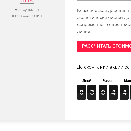
Без сучков и
Классическая деревянна
швов сраще­ния
экологически чистой др
современного европейск
линий.
РАССЧИТАТЬ СТОИМ
До окончании акции ост
0
0
0
3
3
3
0
0
0
4
4
4
4
4
4
0
3
0
4
4