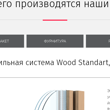
его производятся наши
АКЕТ
ФУРНИТУРА
льная система Wood Standart,
Э
у
д
в