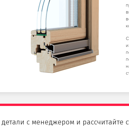
п
в
в
к
С
и
п
п
н
с
 детали с менеджером и рассчитайте с