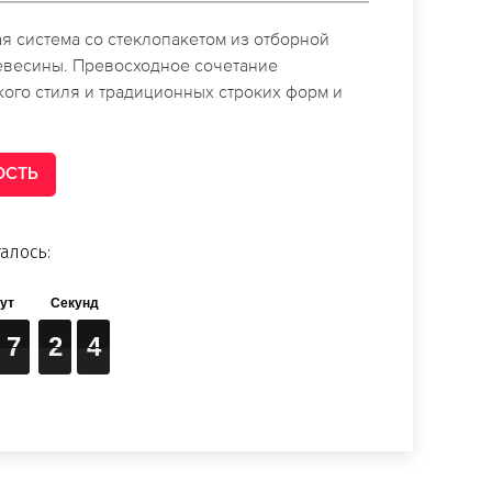
я система со стеклопакетом из отборной
евесины. Превосходное сочетание
ого стиля и традиционных строких форм и
ОСТЬ
алось:
7
7
7
2
2
2
3
3
3
7
2
3