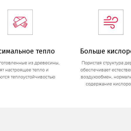
симальное тепло
Больше кислор
готовленные из древесины,
Пористая структура де
ят настроящее тепло и
обеспечивает естеств
ются теплоустойчивостью
воздухообмен, нормал
содержание кислоро