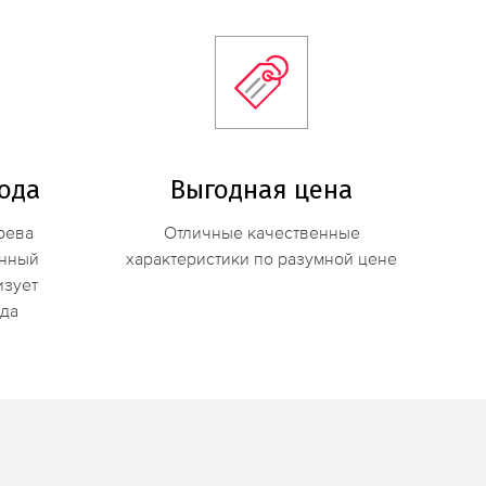
ода
Выгодная цена
рева
Отличные качественные
енный
характеристики по разумной цене
изует
да