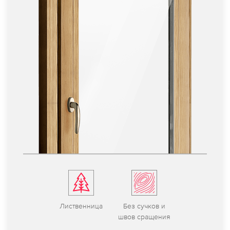
Листвен­ница
Без сучков и
швов сраще­ния